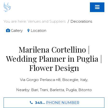
You are here:
Venues and Suppliers
Decorations
Gallery
Location
Marilena Cortellino |
Wedding Planner in Puglia |
Flower Design
Via Giorgio Perlasca n8,
Bisceglie
,
Italy
,
Nearby:
Bari
,
Trani
,
Barletta
,
Puglia
,
Bitonto
345...
PHONE NUMBER