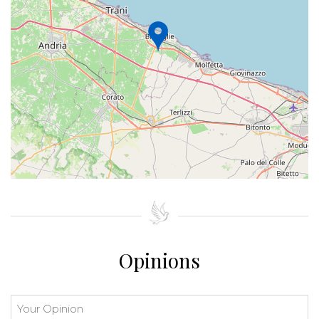
+
−
⇧
©
OpenStreetMap
contributors.
»
Opinions